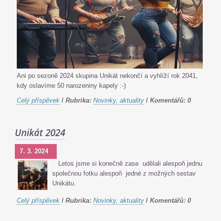
Ani po sezoně 2024 skupina Unikát nekončí a vyhlíží rok 2041,
kdy oslavíme 50 narozeniny kapely :-)
Celý příspěvek
/
Rubrika:
Novinky, aktuality
/
Komentářů:
0
Unikát 2024
7. 3. 2024
Letos jsme si konečně zase udělali alespoň jednu
společnou fotku alespoň jedné z možných sestav
Unikátu.
Celý příspěvek
/
Rubrika:
Novinky, aktuality
/
Komentářů:
0