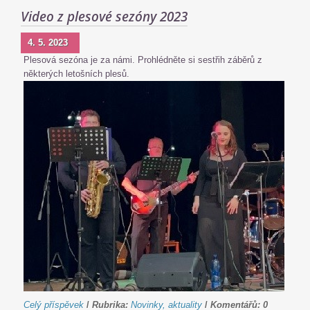
Video z plesové sezóny 2023
4. 5. 2023
Plesová sezóna je za námi. Prohlédněte si sestřih záběrů z
některých letošních plesů.
Celý příspěvek
/
Rubrika:
Novinky, aktuality
/
Komentářů:
0