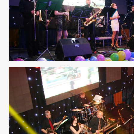
........