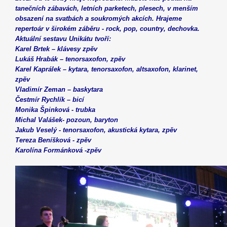
tanečních zábavách, letních parketech, plesech, v menším
obsazení na svatbách a soukromých akcích. Hrajeme
repertoár v širokém záběru - rock, pop, country, dechovka.
Aktuální sestavu Unikátu tvoří:
Karel Brtek – klávesy zpěv
Lukáš Hrabák – tenorsaxofon, zpěv
Karel Kaprálek – kytara, tenorsaxofon, altsaxofon, klarinet,
zpěv
Vladimír Zeman – baskytara
Čestmír Rychlík – bicí
Monika Špinková - trubka
Michal Valášek
- pozoun, baryton
Jakub Veselý - tenorsaxofon, akustická kytara, zpěv
Tereza Beníšková - zpěv
Karolína Formánková -zpěv