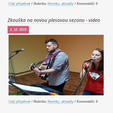
Celý příspěvek
/
Rubrika:
Novinky, aktuality
/
Komentářů:
0
Zkouška na novou plesovou sezonu - video
1. 12. 2019
Celý příspěvek
/
Rubrika:
Novinky, aktuality
/
Komentářů:
0